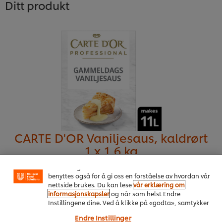
Ditt produkt
Vi bruker informasjonskapsler, og lignende teknikker,
på vårt nettsted slik at vi kan forbedre din opplevelse
CARTE D'OR Vaniljesaus, kaldrørt
hos oss. Informasjonskapsler muliggjør noen
1 x 1,6 kg
funksjoner som å dele på sosiale plattformer
(Facebook, Instagram osv.), og for å skreddersy
innhold og annonser i henhold til dine interesser. De
Mer informasjon
benyttes også for å gi oss en forståelse av hvordan vår
nettside brukes. Du kan lese
vår erklæring om
informasjonskapsler
og når som helst Endre
Instillingene dine. Ved å klikke på «godta», samtykker
du til anvendelsen av informasjonskapsler.
Endre Instillinger