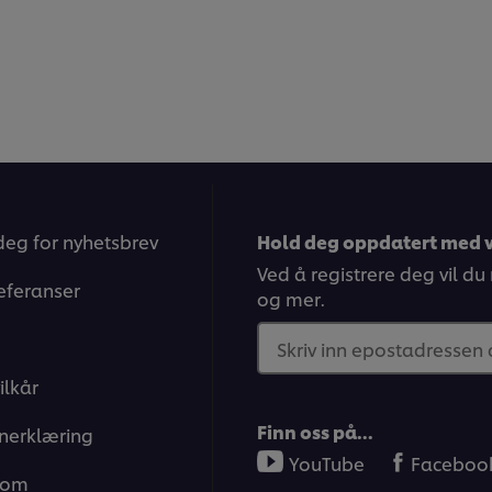
deg for nyhetsbrev
Hold deg oppdatert med v
Ved å registrere deg vil du
eferanser
og mer.
Skriv inn epostadressen
ilkår
Finn oss på…
nerklæring
YouTube
Faceboo
 om