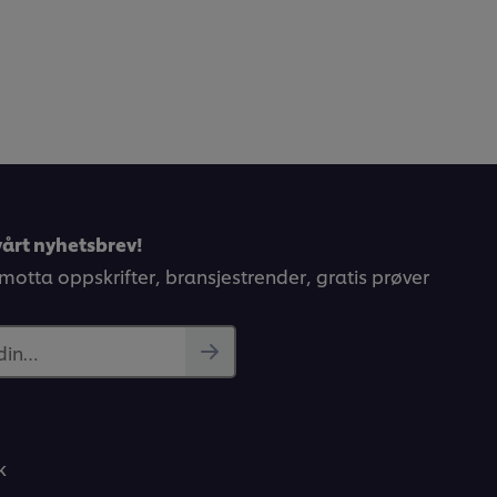
årt nyhetsbrev!
 motta oppskrifter, bransjestrender, gratis prøver
 din…
k