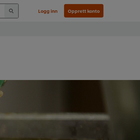
Logg inn
Opprett konto