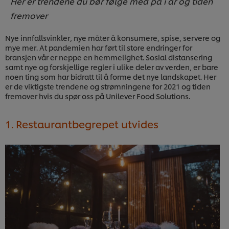
Her er trendene du bør følge med på i år og tiden
fremover
Nye innfallsvinkler, nye måter å konsumere, spise, servere og
mye mer. At pandemien har ført til store endringer for
bransjen vår er neppe en hemmelighet. Sosial distansering
samt nye og forskjellige regler i ulike deler av verden, er bare
noen ting som har bidratt til å forme det nye landskapet. Her
er de viktigste trendene og strømningene for 2021 og tiden
fremover hvis du spør oss på Unilever Food Solutions.
1. Restaurantbegrepet utvides