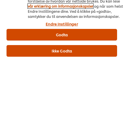
forståelse av hvordan vår nettside brukes. Du kan lese
stedet hjemme hos gjesten?
vår erklæring om informasjonskapsler
og når som helst
Endre Instillingene dine. Ved å klikke på «godta»,
samtykker du til anvendelsen av informasjonskapsler.
Endre Instillinger
Gå til oppskriften! (419)
Godta
Ikke Godta
5. Grønnere menyer
Det grønne er fortsatt en viktig nøkkel til gjestenes hjerter (og
lommebøker). Både på grunn av klimaspørsmålet, men også
på grunn av at stadig flere følger en fleksitarisk livsstil hvor
vegetarmat blir en del av hverdagen. Belgevekster,
plantebasert protein og vegetarprodukter er fremtidsvarer
siden de både er klimasmarte samt oppleves som sunne og
trygge. I pandemiens fotspor opplever mange forbrukere at
det føles tryggere med plantebasert mat.