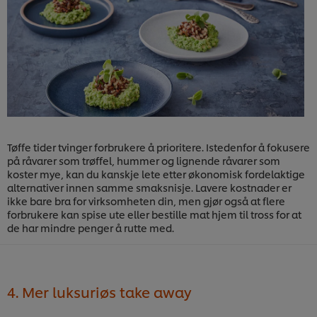
Tøffe tider tvinger forbrukere å prioritere. Istedenfor å fokusere
på råvarer som trøffel, hummer og lignende råvarer som
koster mye, kan du kanskje lete etter økonomisk fordelaktige
alternativer innen samme smaksnisje. Lavere kostnader er
ikke bare bra for virksomheten din, men gjør også at flere
forbrukere kan spise ute eller bestille mat hjem til tross for at
de har mindre penger å rutte med.
4. Mer luksuriøs take away