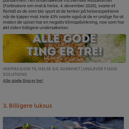
(Forbrukere om mat & helse, 4. desember 2020), svarte et
flertall av de som ble spurt at de tenker på helseaspektene
når de kjøper mat. Hele 43% svarte også at de er urolige for at
maten de spiser har en negativ klimapåvirkning, noe som har
økt siden tidligere undersøkelser.
INSPIRASJON TIL HELSE OG SUNNHET | UNILEVER FOOD
I
SOLUTIONS
S
Alle gode ting er tre!
H
3. Billigere luksus