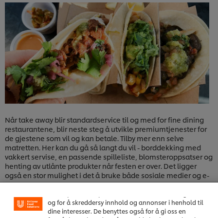
Når take away blir standardservice til og med for fine dining
restaurantene, blir neste steg å utvikle premiumtjenester for
de gjestene som vil og kan betale. Tilby mer enn selve
matretten. Her kan du gå så langt du vil - borddekking med
vakkert servise, en passende spilleliste, blomsteroppsatser og
henting av utlånte produkter når festen er over. Det ligger
Vi bruker informasjonskapsler, og lignende teknikker, på
også en stor mulighet i det å bruke både sosiale medier og e-
vårt nettsted slik at vi kan forbedre din opplevelse hos
handel som en utvidet del av restaurantvirksomheten.
oss. Informasjonskapsler muliggjør noen funksjoner som
Matkurs live på Instagram? E-handel på sosiale medier med
å dele på sosiale plattformer (Facebook, Instagram osv.),
restaurantens egne krydderblandinger? Eller hvorfor ikke tilby
og for å skreddersy innhold og annonser i henhold til
dine interesser. De benyttes også for å gi oss en
«take away» med et helt kokketeam som lager maten på