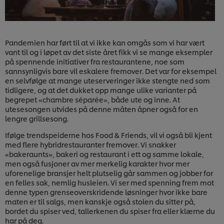
Pandemien har ført til at vi ikke kan omgås som vi har vært
vant til og i løpet av det siste året fikk vi se mange eksempler
på spennende initiativer fra restaurantene, noe som
sannsynligvis bare vil eskalere fremover. Det var for eksempel
en selvfølge at mange uteserveringer ikke stengte ned som
tidligere, og at det dukket opp mange ulike varianter på
begrepet «chambre séparée», både ute og inne. At
utesesongen utvides på denne måten åpner også for en
lengre grillsesong.
Ifølge trendspeiderne hos Food & Friends, vil vi også bli kjent
med flere hybridrestauranter fremover. Vi snakker
«bakeraunts», bakeri og restaurant i ett og samme lokale,
men også fusjoner av mer merkelig karakter hvor mer
uforenelige bransjer helt plutselig går sammen og jobber for
en felles sak, nemlig husleien. Vi ser med spenning frem mot
denne typen grenseoverskridende løsninger hvor ikke bare
maten er til salgs, men kanskje også stolen du sitter på,
bordet du spiser ved, tallerkenen du spiser fra eller klærne du
har på deg.