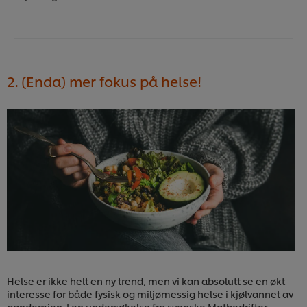
2. (Enda) mer fokus på helse!
Helse er ikke helt en ny trend, men vi kan absolutt se en økt
interesse for både fysisk og miljømessig helse i kjølvannet av
pandemien. I en undersøkelse fra svenske Matbedrifter