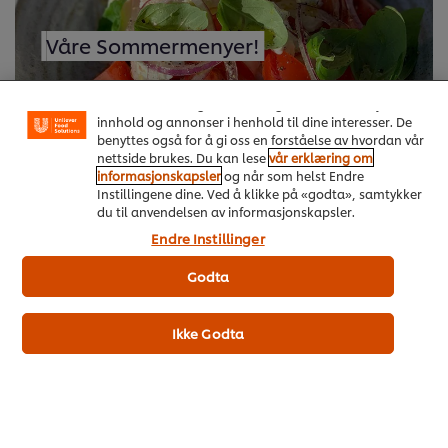
Vi bruker informasjonskapsler, og lignende teknikker,
Våre Sommermenyer!
på vårt nettsted slik at vi kan forbedre din opplevelse
hos oss. Informasjonskapsler muliggjør noen
funksjoner som å dele på sosiale plattformer
(Facebook, Instagram osv.), og for å skreddersy
innhold og annonser i henhold til dine interesser. De
benyttes også for å gi oss en forståelse av hvordan vår
nettside brukes. Du kan lese
vår erklæring om
informasjonskapsler
og når som helst Endre
Les mer om Våre sommermenyer!
Instillingene dine. Ved å klikke på «godta», samtykker
du til anvendelsen av informasjonskapsler.
Endre Instillinger
Godta
Ikke Godta
HOSPITALITY & FOOD-SERVICE
MARKETING