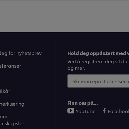
deg for nyhetsbrev
Hold deg oppdatert med v
Ved å registrere deg vil du
eferanser
og mer.
Skriv inn epostadressen
ilkår
Finn oss på…
nerklæring
YouTube
Faceboo
 om
onskapsler