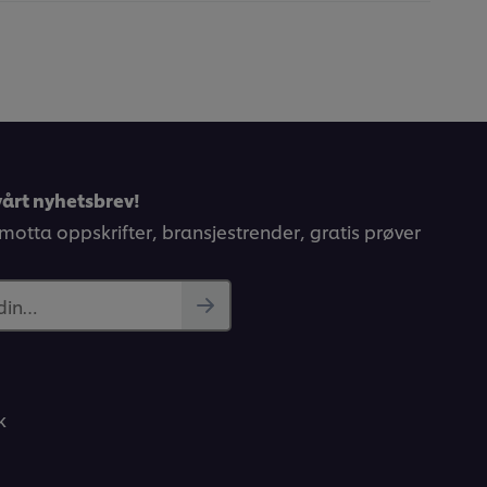
årt nyhetsbrev!
 motta oppskrifter, bransjestrender, gratis prøver
 din…
k