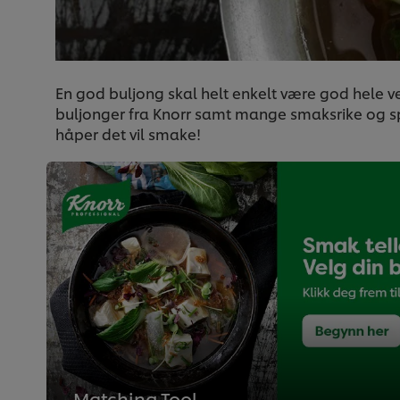
En god buljong skal helt enkelt være god hele vei
buljonger fra Knorr samt mange smaksrike og spe
håper det vil smake!
Matching Tool