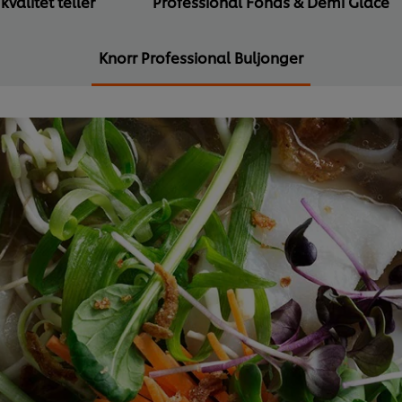
valitet teller
Professional Fonds & Demi Glace
Knorr Professional Buljonger