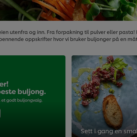
en utenfra og inn. Fra forpakning til pulver eller pasta! 
nnende oppskrifter hvor vi bruker buljonger på en måte 
Sett i gang en sma