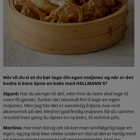
Når vil du si at du bør lage din egen majones og når er det
bedre å bare åpne en boks med HELLMANN'S?
Sigurd:
Har du penger til det, eller hvis du bare skal lage til
noen få gjester, funker det absolutt fint å lage en egen
majones. Men jeg tror det er vanskelig å tjene noe rent
økonomisk på det. Med en god ferdig majones får du samme
resultat hver gang du åpner en ny boks, til samme pris.
Martina:
Har man tid og ork så kan man selvfølgelig lage en
egen, og jeg skal ikke stikke under en stol at det er herlig med
en hjemmelaget majones på rekesmørbrødet. Skal jeg