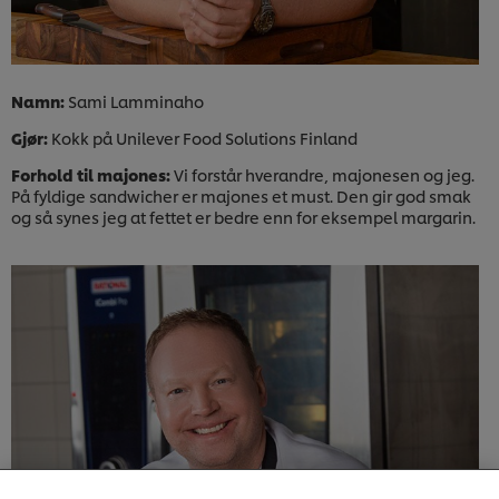
Namn:
Sami Lamminaho
Gjør:
Kokk på Unilever Food Solutions Finland
Forhold til majones:
Vi forstår hverandre, majonesen og jeg.
På fyldige sandwicher er majones et must. Den gir god smak
og så synes jeg at fettet er bedre enn for eksempel margarin.
Vi bruker informasjonskapsler, og lignende teknikker,
på vårt nettsted slik at vi kan forbedre din opplevelse
hos oss. Informasjonskapsler muliggjør noen
funksjoner som å dele på sosiale plattformer
(Facebook, Instagram osv.), og for å skreddersy
innhold og annonser i henhold til dine interesser. De