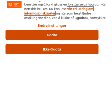
benyttes også for å gi oss en forståelse av hvordan vår
nettside brukes. Du kan lese
vår erklæring om
informasjonskapsler
og når som helst Endre
Instillingene dine. Ved å klikke på «godta», samtykker
du til anvendelsen av informasjonskapsler.
Endre Instillinger
Godta
Ikke Godta
Namn:
Magnus Rydberg
Gjør:
Kokk på Unilever Food Solutions Sverige
Forhold til majones:
Jeg har vokst opp med majones hjemme
og for meg har det alltid vært en viktig del av matlagingen.
Ikke minst med tanke på at jeg alltid har vært inspirert av
amerikansk mat. HELLMANN’S har vært ” the thing” for meg
helt siden jeg var i USA for første gang.