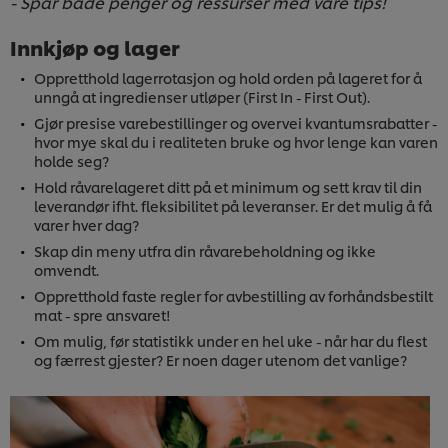
- Spar både penger og ressurser med våre tips!
Innkjøp og lager
Oppretthold lagerrotasjon og hold orden på lageret for å
unngå at ingredienser utløper (First In - First Out).
Gjør presise varebestillinger og overvei kvantumsrabatter -
hvor mye skal du i realiteten bruke og hvor lenge kan varen
holde seg?
Hold råvarelageret ditt på et minimum og sett krav til din
leverandør ifht. fleksibilitet på leveranser. Er det mulig å få
varer hver dag?
Skap din meny utfra din råvarebeholdning og ikke
omvendt.
Oppretthold faste regler for avbestilling av forhåndsbestilt
mat - spre ansvaret!
Om mulig, før statistikk under en hel uke - når har du flest
og færrest gjester? Er noen dager utenom det vanlige?