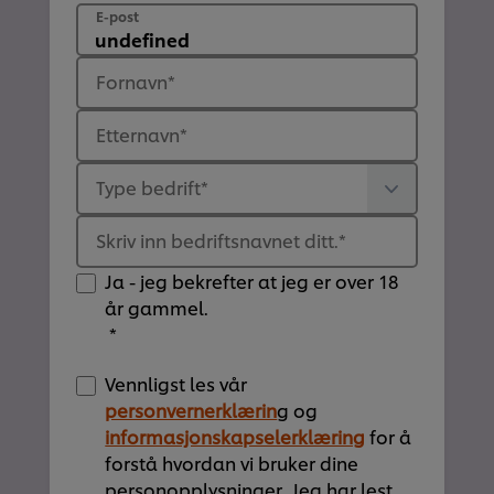
E-post
Fornavn
*
Etternavn
*
Type bedrift
*
Skriv inn bedriftsnavnet ditt.
*
Ja - jeg bekrefter at jeg er over 18
år gammel.
*
Vennligst les vår
personvernerklærin
g og
informasjonskapselerklæring
for å
forstå hvordan vi bruker dine
personopplysninger. Jeg har lest