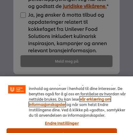
og godtatt de
juridiske vilkårene.
*
Ja, jeg ønsker å motta tilbud og
oppdateringer relatert til
kokkefaget fra Unilever Food
Solutions inkludert kulinarisk
inspirasjon, kampanjer og annen
relevant bransjeinformasjon.
Meld meg på
Vi bruker informasjonskapsler, og lignende teknikker,
på vårt nettsted slik at vi kan forbedre din opplevelse
hos oss. Informasjonskapsler muliggjør noen
funksjoner som å dele på sosiale plattformer
(Facebook, Instagram osv.), og for å skreddersy
innhold og annonser i henhold til dine interesser. De
benyttes også for å gi oss en forståelse av hvordan vår
nettside brukes. Du kan lese
vår erklæring om
informasjonskapsler
og når som helst Endre
Instillingene dine. Ved å klikke på «godta», samtykker
du til anvendelsen av informasjonskapsler.
Endre Instillinger
Om oss