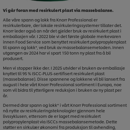
Vi går foran med resirkulert plast via massebalanse.
Alle våre spann og lokk fra Knorr Professional er
resirkulerbare, der lokale resirkuleringssystemer tillater det.
Knorr leder også an når det gjelder bruk av resirkulert plast i
emballasjen vår. I 2022 ble vi det første globale merkevaren
innen Food Service som benyttet resirkulert polypropylenplast
til spann og lokk*, ved bruk av massebalansemetoden. Innen
utgangen av 2024 har vi spart 150 tonn ny plast fra å bli
produsert.
Men vi stopper ikke der. I 2025 utvider vi bruken av emballasje
knyttet til 95 % ISCC-PLUS-sertifisert resirkulert plast
(massebalanse). Disse spannene og lokkene vil bli lansert fra
august i hele vårt Knorr Professional sortiment i Europa, noe
som vil bidra til ytterligere reduksjon i bruken av ny plast per
år.
Dermed drar spann og lokk* i vårt Knorr Professional sortiment
nå nytte av resirkuleringsteknologier gjennom hele
livssyklusen, ettersom de er laget med resirkulert
polypropylenplast via ISCCs massebalansemetode. Dette
støtter en sirkulær økonomi fra produksjon til avhending,