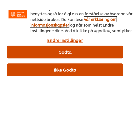
(Facebook, Instagram osv.), og for å skreddersy
innhold og annonser i henhold til dine interesser. De
benyttes også for å gi oss en forståelse av hvordan vår
nettside brukes. Du kan lese
vår erklæring om
informasjonskapsler
og når som helst Endre
Instillingene dine. Ved å klikke på «godta», samtykker
du til anvendelsen av informasjonskapsler.
Endre Instillinger
Godta
Ikke Godta